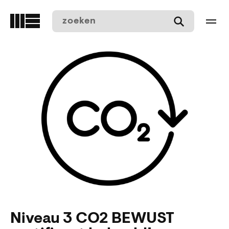
Overslaan
en
naar
de
inhoud
gaan
Niveau 3 CO2 BEWUST