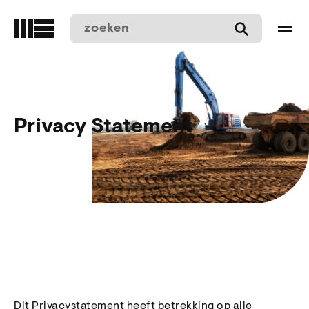
Overslaan
en
naar
de
inhoud
gaan
Privacy Statement
Dit Privacystatement heeft betrekking op alle