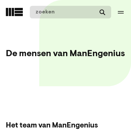
Overslaan
en
naar
de
inhoud
gaan
De mensen van ManEngenius
Het team van ManEngenius