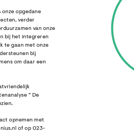
s onze opgedane
jecten, verder
erduurzamen van onze
n bij het integreren
ek te gaan met onze
dersteunen bij
emens om daar een
tvriendelijk
tenanalyse “ De
zien.
tact opnemen met
ius.nl of op
023-