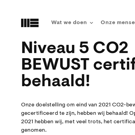
Overslaan
en
naar
de
Wat we doen
Onze mens
inhoud
gaan
Niveau 5 CO2
BEWUST certif
behaald!
Onze doelstelling om eind van 2021 CO2-be
gecertificeerd te zijn, hebben wij behaald! 
2021 hebben wij, met veel trots, het certific
genomen.